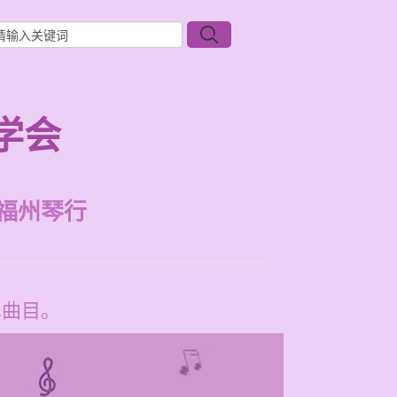
学会
福州琴行
单曲目。